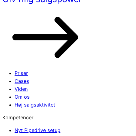
Priser
Cases
Viden
Om os
Høj salgsaktivitet
Kompetencer
Nyt Pipedrive setup