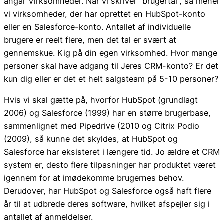
angår Virksomheder. Når vi skriver “brugertal”, så mener
vi virksomheder, der har oprettet en HubSpot-konto
eller en Salesforce-konto. Antallet af individuelle
brugere er reelt flere, men det tal er svært at
gennemskue. Kig på din egen virksomhed. Hvor mange
personer skal have adgang til Jeres CRM-konto? Er det
kun dig eller er det et helt salgsteam på 5-10 personer?
Hvis vi skal gætte på, hvorfor HubSpot (grundlagt
2006) og Salesforce (1999) har en større brugerbase,
sammenlignet med Pipedrive (2010 og Citrix Podio
(2009), så kunne det skyldes, at HubSpot og
Salesforce har eksisteret i længere tid. Jo ældre et CRM
system er, desto flere tilpasninger har produktet været
igennem for at imødekomme brugernes behov.
Derudover, har HubSpot og Salesforce også haft flere
år til at udbrede deres software, hvilket afspejler sig i
antallet af anmeldelser.