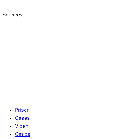
Services
Priser
Cases
Viden
Om os