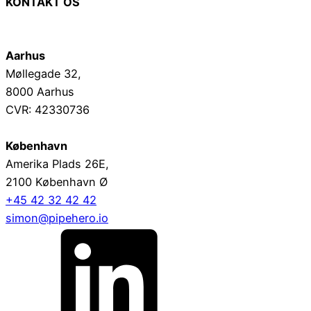
KONTAKT OS
Aarhus
Møllegade 32,
8000 Aarhus
CVR: 42330736
København
Amerika Plads 26E,
2100 København Ø
+45 42 32 42 42
simon@pipehero.io