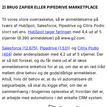
2) BRUG ZAPIER ELLER PIPEDRIVE MARKETPLACE
Til vores store overraskelse, så er anmeldelserne på
tværs af HubSpot, Salesforce, Pipedrive og Citrix Podio
stort set ens.
HubSpot tager føringen
med 4,4 ud af 5
stjerner (8.390 anmeldelser) på www.g2.com.
Salesforce (12.675)
,
Pipedrive (1.531)
og
Citrix Podio
(404)
deler andenpladsen med 4,2 ud af 5 stjerner. Der
er så lidt forskel, og du får mere ud af at læse
anmeldelserne enkeltvis for at se, om der er en rød tråd
mellem dine behov og de gode/dårlige anmeldelser.
Altså, hvis dit behov er, at du vil automatisere dit
salgsarbejde, så skal du kigge efter, om der er
sammenhæng i brugernes oplevelse af, hvordan det er,
at arbejde med automations i det enkelte CRM system.